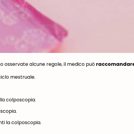
o osservate alcune regole, il medico può
raccomandar
iclo mestruale.
lla colposcopia.
oscopia.
ti la colposcopia.