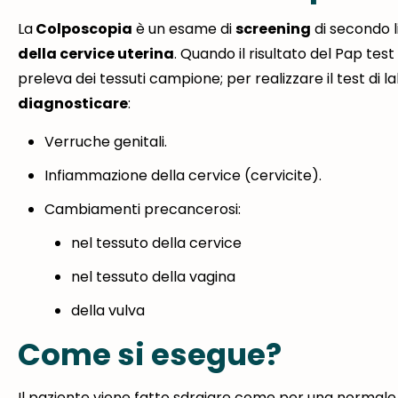
La
Colposcopia
è un esame di
screening
di secondo l
della cervice uterina
. Quando il risultato del Pap tes
preleva dei tessuti campione; per realizzare il test di 
diagnosticare
:
Verruche genitali.
Infiammazione della cervice (cervicite).
Cambiamenti precancerosi:
nel tessuto della cervice
nel tessuto della vagina
della vulva
Come si esegue?
Il paziente viene fatto sdraiare come per una normale