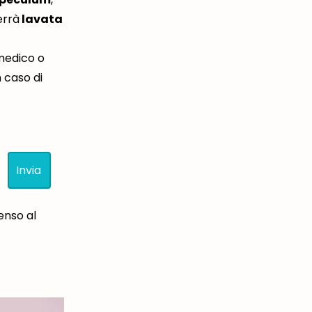
errà
lavata
 medico o
n caso di
enso al