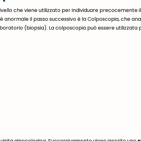
ivello che viene utilizzato per individuare precocemente il
t è anormale il passo successivo è la Colposcopia, che ana
laboratorio (biopsia). La colposcopia può essere utilizzata 
 visita ginecologica. Successivamente viene inserito uno
s