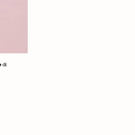
e
di: