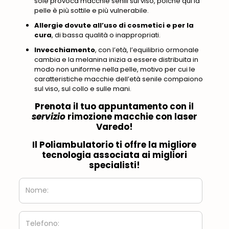
sole provoca macchie senili sul viso, poiché qui la
pelle è più sottile e più vulnerabile.
Allergie dovute all’uso di cosmetici e per la
cura
, di bassa qualità o inappropriati.
Invecchiamento
, con l’età, l’equilibrio ormonale
cambia e la melanina inizia a essere distribuita in
modo non uniforme nella pelle, motivo per cui le
caratteristiche macchie dell’età senile compaiono
sul viso, sul collo e sulle mani.
Prenota il tuo appuntamento con il
servizio
rimozione macchie con laser
Varedo
!
Il Poliambulatorio ti offre la migliore
tecnologia associata ai migliori
specialisti!
Nome:
Telefono: