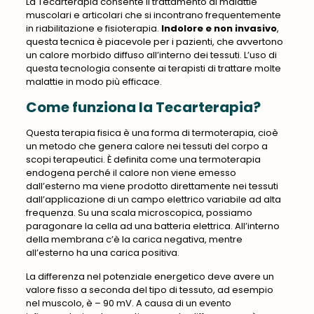
La Tecarterapia consente il trattamento di malattie
muscolari e articolari che si incontrano frequentemente
in riabilitazione e fisioterapia.
Indolore e non invasivo
,
questa tecnica è piacevole per i pazienti, che avvertono
un calore morbido diffuso all’interno dei tessuti. L’uso di
questa tecnologia consente ai terapisti di trattare molte
malattie in modo più efficace.
Come funziona la Tecarterapia?
Questa terapia fisica è una forma di termoterapia, cioè
un metodo che genera calore nei tessuti del corpo a
scopi terapeutici. È definita come una termoterapia
endogena perché il calore non viene emesso
dall’esterno ma viene prodotto direttamente nei tessuti
dall’applicazione di un campo elettrico variabile ad alta
frequenza. Su una scala microscopica, possiamo
paragonare la cella ad una batteria elettrica. All’interno
della membrana c’è la carica negativa, mentre
all’esterno ha una carica positiva.
La differenza nel potenziale energetico deve avere un
valore fisso a seconda del tipo di tessuto, ad esempio
nel muscolo, è – 90 mV. A causa di un evento