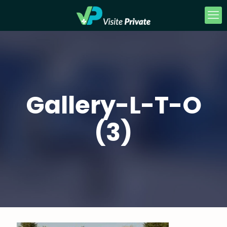
Gallery-L-T-O
(3)