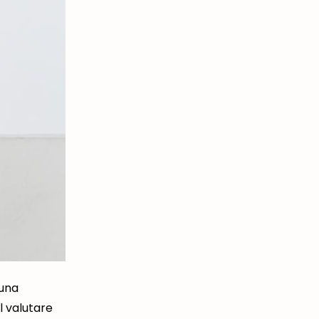
 una
l valutare