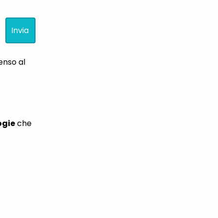
enso al
ogie
che