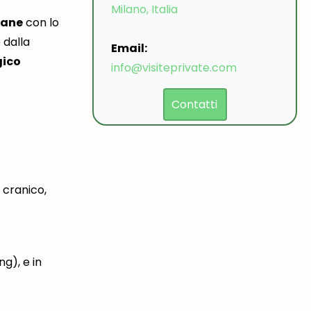
Milano, Italia
mane
con lo
 dalla
Email:
gico
info@visiteprivate.com
Contatti
 cranico,
ng), e in