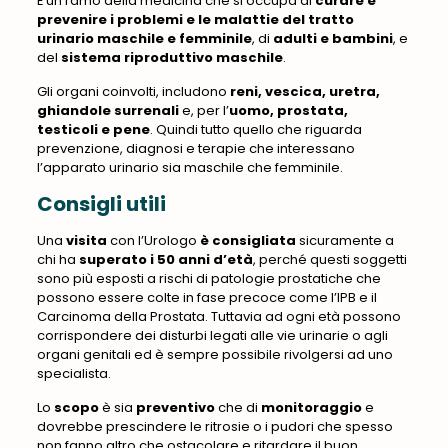
È un ramo della medicina che si occupa di
curare e
prevenire i problemi e le malattie del tratto
urinario maschile e femminile
, di
adulti e bambini
, e
del
sistema riproduttivo maschile
.
Gli organi coinvolti, includono
reni, vescica, uretra,
ghiandole surrenali
e, per l’
uomo, prostata,
testicoli e pene
. Quindi tutto quello che riguarda
prevenzione, diagnosi e terapie che interessano
l’apparato urinario sia maschile che femminile.
Consigli utili
Una
visita
con l’Urologo
è consigliata
sicuramente a
chi ha
superato i 50 anni d’età
, perché questi soggetti
sono più esposti a rischi di patologie prostatiche che
possono essere colte in fase precoce come l’IPB e il
Carcinoma della Prostata. Tuttavia ad ogni età possono
corrispondere dei disturbi legati alle vie urinarie o agli
organi genitali ed è sempre possibile rivolgersi ad uno
specialista.
Lo
scopo
è sia
preventivo
che di
monitoraggio
e
dovrebbe prescindere le ritrosie o i pudori che spesso
non fanno altro che ostacolare e ritardare il buon