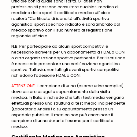
ufficiale con la quale sono iscritti. Gli atleti non
professionisti possono consultare qualsiasi medico di
medicina dello sport. Il certificato medico ufficiale
reciterà “Certificato di idoneità all’attività sportiva
agonistica: sport specifico indicato e sarà timbrato dal
medico sportivo con il suo numero di registrazione
regionale ufficiale.
N.B. Per partecipare ad alcuni sport competitivi è
necessario iscriversi per un abbonamento a FIDAL o CONI
o altra organizzazione sportiva pertinente. Per l’iscrizione
è necessario presentare una certificazione agonistico
sportiva. Tuttavia, non tutti gli eventi sportivi competitivi
richiedono l’adesione FIDAL o CONI.
ATTENZIONE
: il campione di urina (esame urine semplici)
deve essere eseguito separatamente dalla visita
medica. In Italia si richiede che tutti i test medici vengano
effettuati presso una struttura di test medici indipendente
(Laboratorio Analisi) o su appuntamento presso un
ospedale pubblico. Il medico non può esaminare il
campione di urina durante l’esame per il certificato
medico.
Certificato Medico non Agonistico